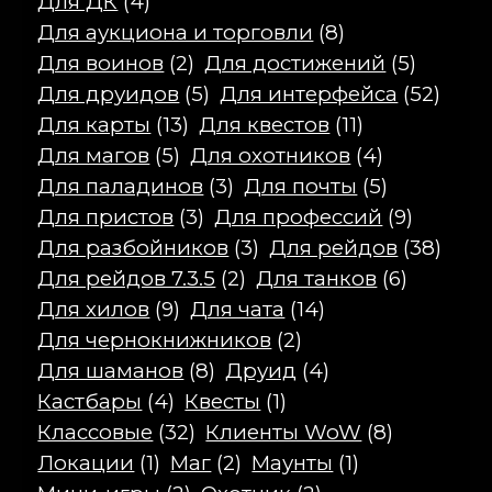
Для ДК
(4)
Для аукциона и торговли
(8)
Для воинов
(2)
Для достижений
(5)
Для друидов
(5)
Для интерфейса
(52)
Для карты
(13)
Для квестов
(11)
Для магов
(5)
Для охотников
(4)
Для паладинов
(3)
Для почты
(5)
Для пристов
(3)
Для профессий
(9)
Для разбойников
(3)
Для рейдов
(38)
Для рейдов 7.3.5
(2)
Для танков
(6)
Для хилов
(9)
Для чата
(14)
Для чернокнижников
(2)
Для шаманов
(8)
Друид
(4)
Кастбары
(4)
Квесты
(1)
Классовые
(32)
Клиенты WoW
(8)
Локации
(1)
Маг
(2)
Маунты
(1)