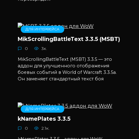
ДЛЯ ИНТЕРФЕЙСА
MikScrollingBattleText 3.3.5 (MSBT)
0
3к.
MikScrollingBattleText (MSBT) 3.3.5 — это
аддон для улучшенного отображения
боевых событий в World of Warcraft 3.3.5a.
Он заменяет стандартный текст боя
ДЛЯ ИНТЕРФЕЙСА
kNamePlates 3.3.5
0
2.1к.
kNamePlates 3.3.5 – аддон для WoW,