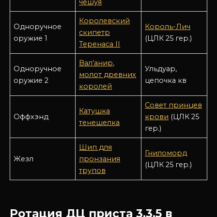
чешуя
Королевский
Одноручное
Король-Лич
скипетр
оружие 1
(ЦЛК 25 гер.)
Теренаса II
Вал’анир,
Одноручное
Ульдуар,
молот древних
оружие 2
цепочка кв
королей
Совет принцев
Катушка
Оффхэнд
крови
(ЦЛК 25
тенешелка
гер.)
Шип для
Гниломорд
Жезл
пронзания
(ЦЛК 25 гер.)
трупов
Ротация ДЦ приста 3.3.5 в