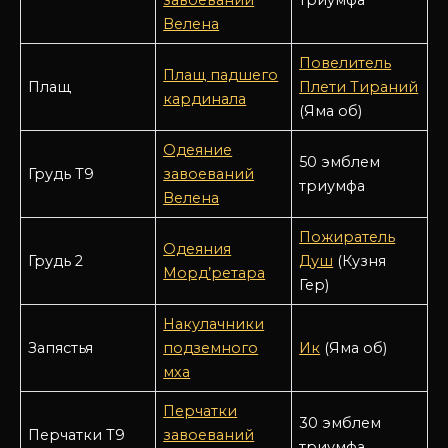
Велена
Повелитель
Плащ падшего
Плащ
Плети Тираний
кардинала
(Яма об)
Одеяние
50 эмблем
Грудь Т9
завоеваний
триумфа
Велена
Пожиратель
Одеяния
Грудь 2
Душ
(Кузня
Морд’ретара
Гер)
Накулачники
Запястья
подземного
Ик
(Яма об)
мха
Перчатки
30 эмблем
Перчатки Т9
завоеваний
триумфа