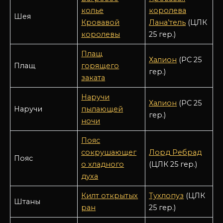
колье
королева
Шея
Кровавой
Лана’тель
(ЦЛК
королевы
25 гер.)
Плащ
Халион
(РС 25
Плащ
горящего
гер.)
заката
Наручи
Халион
(РС 25
Наручи
пылающей
гер.)
ночи
Пояс
сокрушающег
Лорд Ребрад
Пояс
о хладного
(ЦЛК 25 гер.)
духа
Килт открытых
Тухлопуз
(ЦЛК
Штаны
ран
25 гер.)