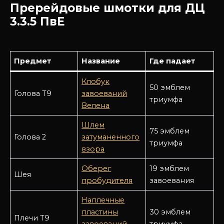
Пререйдовые шмотки для ДЦ
3.3.5 ПвЕ
Предмет
Название
Где падает
Клобук
50 эмблем
Голова Т9
завоеваний
триумфа
Велена
Шлем
75 эмблем
Голова 2
затуманенного
триумфа
взора
Оберег
19 эмблем
Шея
пробудителя
завоевания
Наплечные
пластины
30 эмблем
Плечи Т9
завоеваний
триумфа