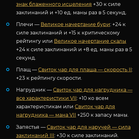
знак блаженного исцеления
+30 к силе
заклинаний и +10 ед. маны раз в 5 секунд.
Плечи —
Великое начертание бури
: +24 к
силе заклинаний и +15 к критическому
рейтингу или
Великое начертание скалы
+24 к силе заклинаний и +8 ед. маны раз в 5
секунд.
Плащ —
Свиток чар для плаща — скорость II
:
+23 к рейтингу скорости.
Нагрудник —
Свиток чар для нагрудника —
все характеристики VII
: +10 ко всем
характеристикам или
Свиток чар для
нагрудника — мана VII
+250 к запасу маны.
Запястья —
Свиток чар для наручей — сила
заклинаний III
: +30 к силе заклинаний.