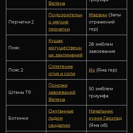
Велена
Подозрительн
Марвин
(Залы
Перчатки 2
о мягкие
отражений
перчатки
гер)
Кушак
28 эмблем
Пояс
могущественн
завоевания
ых заклинаний
Сплетение
Пояс 2
Ик
(Яма гер)
огня и соли
Поножи
50 эмблем
Штаны Т9
завоеваний
триумфа
Велена
Окутанные
Начальник
Ботинки
льдом
кузни Гархлад
сандалии
(Яма об)