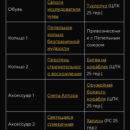
Сапоги
Тухлопуз
(ЦЛК
Обувь
исследователя
25 гер.)
чумы
Пепельное
Превознесени
кольцо
Кольцо 1
е с Пепельным
безграничной
союзом
мудрости
Перстень
Битва на
Кольцо 2
стремительног
кораблях
(ЦЛК
о восхождения
25 гер.)
Оружейная
боевого
Аксессуар 1
Счеты Алтора
корабля
(ЦЛК
25 гер.)
Светящаяся
Халион
(РС 25
Аксессуар 2
сумеречная
гер.)