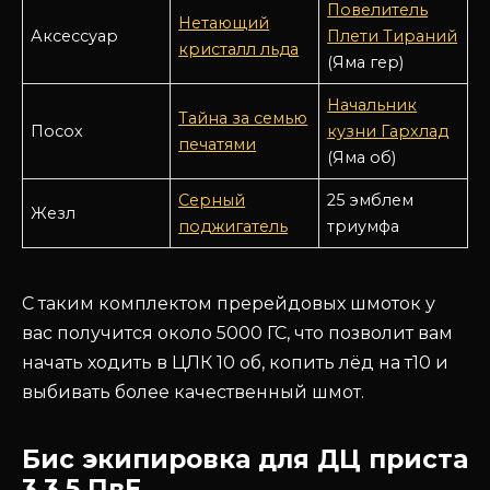
Повелитель
Нетающий
Аксессуар
Плети Тираний
кристалл льда
(Яма гер)
Начальник
Тайна за семью
Посох
кузни Гархлад
печатями
(Яма об)
Серный
25 эмблем
Жезл
поджигатель
триумфа
С таким комплектом пререйдовых шмоток у
вас получится около 5000 ГС, что позволит вам
начать ходить в ЦЛК 10 об, копить лёд на т10 и
выбивать более качественный шмот.
Бис экипировка для ДЦ приста
3.3.5 ПвЕ