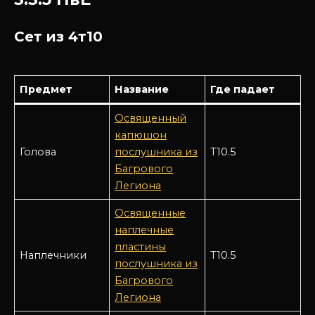
Сет из 4т10
Предмет
Название
Где падает
Освященный
капюшон
Голова
послушника из
Т10.5
Багрового
Легиона
Освященные
наплечные
пластины
Наплечники
Т10.5
послушника из
Багрового
Легиона