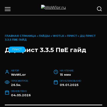
Перейти
к
содержанию
ГЛАВНАЯ СТРАНИЦА
»
ГАЙДЫ
»
WOTLK
»
ПРИСТ
»
ДЦ ПРИСТ
3.3.5 ПВЕ ГАЙД
ДЦ Прист 3.3.5 ПвЕ гайд
ПРИСТ
АВТОР
НА ЧТЕНИЕ
WoWLor
15 мин
ПРОСМОТРОВ
ОПУБЛИКОВАНО
26.5к.
09.01.2025
ОБНОВЛЕНО
04.05.2026