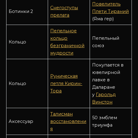
Повелитель
Снегоступы
Ботинки 2
Плети Тираний
прелата
(Яма гер)
Пепельное
кольцо
Пепельный
Кольцо
безграничной
союз
мудрости
Покупается в
ювелирной
Руническая
лавке в
Кольцо
петля Кирин-
Даларане
Тора
у
Гарольд
Винстон
Талисман
50 эмблем
Аксессуар
восстановлени
триумфа
я