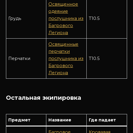
Освященное
одеяние
Грудь
послушника из
Т10.5
Багрового
Легиона
Освященные
перчатки
Перчатки
послушника из
Т10.5
Багрового
Легиона
Остальная экипировка
Предмет
Название
Где падает
Багровое
Кровавая