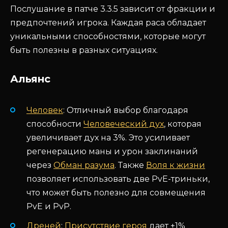
Послушание в патче 3.3.5 зависит от фракции и
предпочтений игрока. Каждая раса обладает
уникальными способностями, которые могут
быть полезны в разных ситуациях.
Альянс
Человек
: Отличный выбор благодаря
способности
Человеческий дух
, которая
увеличивает дух на 3%. Это усиливает
регенерацию маны и урон заклинаний
через
Обман разума
. Также
Воля к жизни
позволяет использовать две PvE-триньки,
что может быть полезно для совмещения
PvE и PvP.
Дреней
:
Присутствие героя
дает +1%