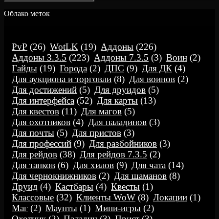
for:
Облако меток
PvP
(26)
WotLK
(19)
Аддоны
(226)
Аддоны 3.3.5
(223)
Аддоны 7.3.5
(3)
Воин
(2)
Гайды
(19)
Города
(2)
ДПС
(9)
Для ДК
(4)
Для аукциона и торговли
(8)
Для воинов
(2)
Для достижений
(5)
Для друидов
(5)
Для интерфейса
(52)
Для карты
(13)
Для квестов
(11)
Для магов
(5)
Для охотников
(4)
Для паладинов
(3)
Для почты
(5)
Для пристов
(3)
Для профессий
(9)
Для разбойников
(3)
Для рейдов
(38)
Для рейдов 7.3.5
(2)
Для танков
(6)
Для хилов
(9)
Для чата
(14)
Для чернокнижников
(2)
Для шаманов
(8)
Друид
(4)
Кастбары
(4)
Квесты
(1)
Классовые
(32)
Клиенты WoW
(8)
Локации
(1)
Маг
(2)
Маунты
(1)
Мини-игры
(2)
Охотник
(2)
Паладин
(3)
Прист
(3)