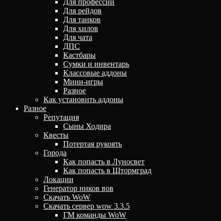
Для профессий
Для рейдов
Для танков
Для хилов
Для чата
ДПС
Кастбары
Сумки и инвентарь
Классовые аддоны
Мини-игры
Разное
Как установить аддоны
Разное
Репутация
Сыны Ходира
Квесты
Потертая рукоять
Города
Как попасть в Луносвет
Как попасть в Штормград
Локации
Генератор ников вов
Скачать WoW
Скачать сервер wow 3.3.5
ГМ команды WoW