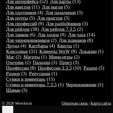
Для интерфейса
(52)
Для карты
(13)
Для квестов
(11)
Для магов
(5)
Для охотников
(4)
Для паладинов
(3)
Для почты
(5)
Для пристов
(3)
Для профессий
(9)
Для разбойников
(3)
Для рейдов
(38)
Для рейдов 7.3.5
(2)
Для танков
(6)
Для хилов
(9)
Для чата
(14)
Для чернокнижников
(2)
Для шаманов
(8)
Друид
(4)
Кастбары
(4)
Квесты
(1)
Классовые
(32)
Клиенты WoW
(8)
Локации
(1)
Маг
(2)
Маунты
(1)
Мини-игры
(2)
Охотник
(2)
Паладин
(3)
Прист
(3)
Профессии
(8)
Профессии 3.3.5
(10)
Разное
(5)
Разное
(3)
Репутация
(1)
Сумки и инвентарь
(15)
Сумки и инвентарь 7.3.5
(1)
Чернокнижник
(1)
Шаман
(3)
© 2026 Wowlor.ru
Обратная связь
|
Карта сайта