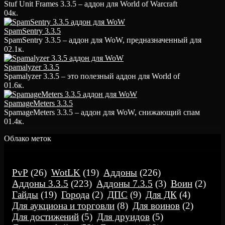
Stuf Unit Frames 3.3.5 – аддон для World of Warcraft
0
4к.
SpamSentry 3.3.5
SpamSentry 3.3.5 – аддон для WoW, предназначенный для
0
2.1к.
Spamalyzer 3.3.5
Spamalyzer 3.3.5 – это полезный аддон для World of
0
1.6к.
SpamageMeters 3.3.5
SpamageMeters 3.3.5 – аддон для WoW, снижающий спам
0
1.4к.
Облако меток
PvP
(26)
WotLK
(19)
Аддоны
(226)
Аддоны 3.3.5
(223)
Аддоны 7.3.5
(3)
Воин
(2)
Гайды
(19)
Города
(2)
ДПС
(9)
Для ДК
(4)
Для аукциона и торговли
(8)
Для воинов
(2)
Для достижений
(5)
Для друидов
(5)