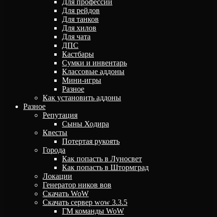
Для профессий
Для рейдов
Для танков
Для хилов
Для чата
ДПС
Кастбары
Сумки и инвентарь
Классовые аддоны
Мини-игры
Разное
Как установить аддоны
Разное
Репутация
Сыны Ходира
Квесты
Потертая рукоять
Города
Как попасть в Луносвет
Как попасть в Штормград
Локации
Генератор ников вов
Скачать WoW
Скачать сервер wow 3.3.5
ГМ команды WoW