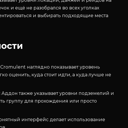
казывает уровни локаций, данжей и рейдов на
вичок и ещё не разобрался во всех уголках
иентироваться и выбирать подходящие места
ости
Cromulent наглядно показывает уровень
ко оценить, куда стоит идти, а куда лучше не
:
Аддон также указывает уровни подземелий и
ать группу для прохождения или просто
онятный интерфейс делает использование
ов.