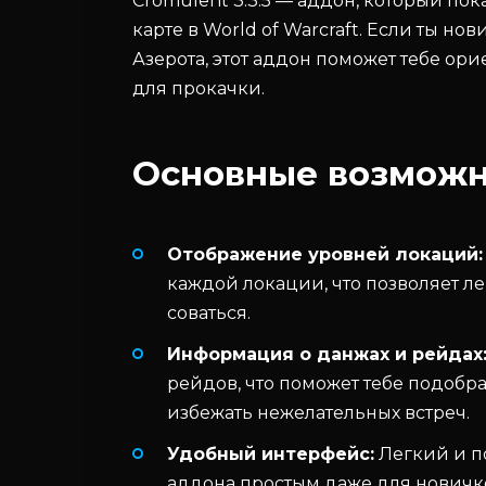
Cromulent 3.3.5 — аддон, который по
карте в World of Warcraft. Если ты но
Азерота, этот аддон поможет тебе ор
для прокачки.
Основные возможн
Отображение уровней локаций:
каждой локации, что позволяет лег
соваться.
Информация о данжах и рейдах
рейдов, что поможет тебе подобр
избежать нежелательных встреч.
Удобный интерфейс:
Легкий и п
аддона простым даже для новичк