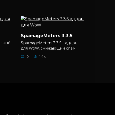
SpamageMeters 3.3.5
лезный
SpamageMeters 3.3.5 – аддон
для WoW, снижающий спам
0
1.4к.