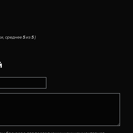
и, среднее
5
из
5
)
й