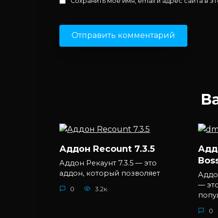
Сохранить моё имя, email и адрес сайта в
В
Аддон Recount 7.3.5
Аддо
Bos
Аддон Рекаунт 7.3.5 — это
аддон, который позволяет
Аддо
— эт
0
3.2к.
попу
0