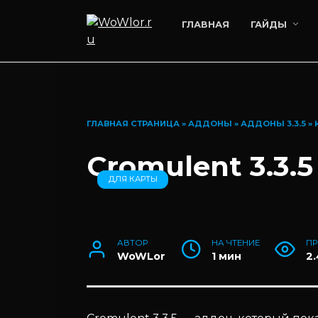
Перейти
к
ГЛАВНАЯ
ГАЙДЫ
содержанию
ГЛАВНАЯ СТРАНИЦА
»
АДДОНЫ
»
АДДОНЫ 3.3.5
»
Cromulent 3.3.5
ДЛЯ КАРТЫ
АВТОР
НА ЧТЕНИЕ
П
WoWLor
1 мин
2.