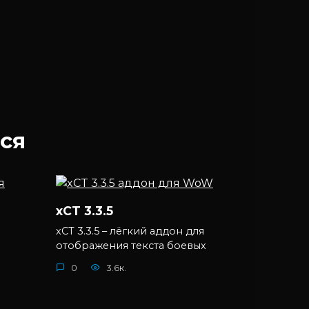
ся
xCT 3.3.5
xCT 3.3.5 – лёгкий аддон для
отображения текста боевых
0
3.6к.