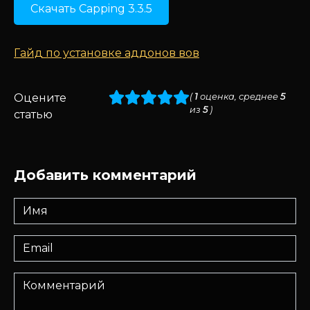
Скачать Capping 3.3.5
Гайд по установке аддонов вов
Оцените
(
1
оценка, среднее
5
из
5
)
статью
Добавить комментарий
Имя
*
Email
*
Комментарий