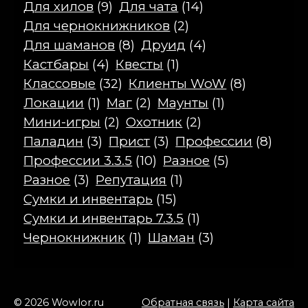
Для хилов
(9)
Для чата
(14)
Для чернокнижников
(2)
Для шаманов
(8)
Друид
(4)
Кастбары
(4)
Квесты
(1)
Классовые
(32)
Клиенты WoW
(8)
Локации
(1)
Маг
(2)
Маунты
(1)
Мини-игры
(2)
Охотник
(2)
Паладин
(3)
Прист
(3)
Профессии
(8)
Профессии 3.3.5
(10)
Разное
(5)
Разное
(3)
Репутация
(1)
Сумки и инвентарь
(15)
Сумки и инвентарь 7.3.5
(1)
Чернокнижник
(1)
Шаман
(3)
© 2026 Wowlor.ru
Обратная связь
|
Карта сайта