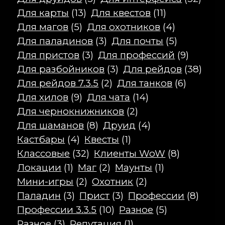
Для карты
(13)
Для квестов
(11)
Для магов
(5)
Для охотников
(4)
Для паладинов
(3)
Для почты
(5)
Для пристов
(3)
Для профессий
(9)
Для разбойников
(3)
Для рейдов
(38)
Для рейдов 7.3.5
(2)
Для танков
(6)
Для хилов
(9)
Для чата
(14)
Для чернокнижников
(2)
Для шаманов
(8)
Друид
(4)
Кастбары
(4)
Квесты
(1)
Классовые
(32)
Клиенты WoW
(8)
Локации
(1)
Маг
(2)
Маунты
(1)
Мини-игры
(2)
Охотник
(2)
Паладин
(3)
Прист
(3)
Профессии
(8)
Профессии 3.3.5
(10)
Разное
(5)
Разное
(3)
Репутация
(1)