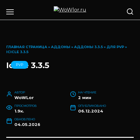
Перейти
к
содержанию
ГЛАВНАЯ СТРАНИЦА
»
АДДОНЫ
»
АДДОНЫ 3.3.5
»
ДЛЯ PVP
»
ICICLE 3.3.5
Icicle 3.3.5
PVP
АВТОР
НА ЧТЕНИЕ
WoWLor
2 мин
ПРОСМОТРОВ
ОПУБЛИКОВАНО
1.9к.
06.12.2024
ОБНОВЛЕНО
04.05.2026