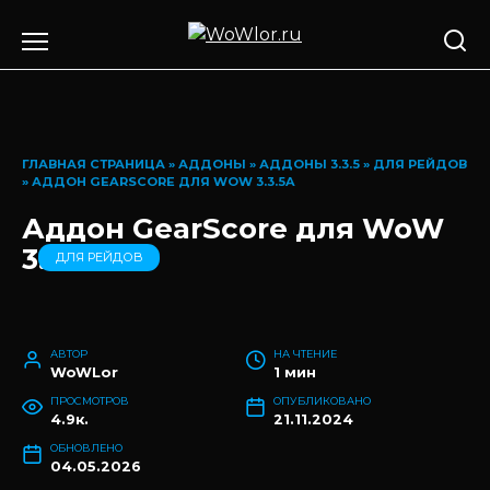
Перейти
к
содержанию
ГЛАВНАЯ СТРАНИЦА
»
АДДОНЫ
»
АДДОНЫ 3.3.5
»
ДЛЯ РЕЙДОВ
»
АДДОН GEARSCORE ДЛЯ WOW 3.3.5A
Аддон GearScore для WoW
3.3.5a
ДЛЯ РЕЙДОВ
АВТОР
НА ЧТЕНИЕ
WoWLor
1 мин
ПРОСМОТРОВ
ОПУБЛИКОВАНО
4.9к.
21.11.2024
ОБНОВЛЕНО
04.05.2026