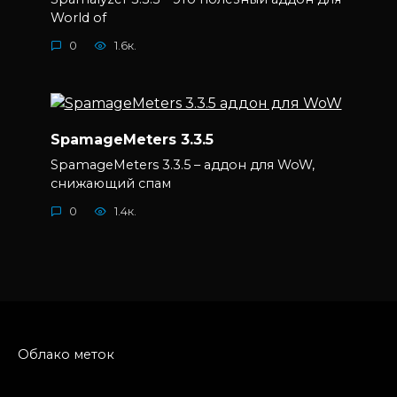
World of
0
1.6к.
SpamageMeters 3.3.5
SpamageMeters 3.3.5 – аддон для WoW,
снижающий спам
0
1.4к.
Облако меток